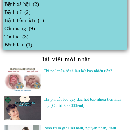
Bệnh xã hội
(2)
Bệnh trĩ
(2)
Bệnh hôi nách
(1)
Cẩm nang
(9)
Tin tức
(3)
Bệnh lậu
(1)
Bài viết mới nhất
Chi phí chữa bệnh lậu hết bao nhiêu tiền?
Chi phí cắt bao quy đầu hết bao nhiêu tiền hiện
nay [Chỉ từ 500.000vnđ]
Bệnh trĩ là gì? Dấu hiệu, nguyên nhân, triệu